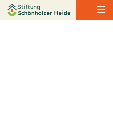
Seniorengerechtes Wohnen
EIN ORT ZUM WOHLFÜHLEN IM ALTER
Das seniorengerechte Wohnen bietet ein
ruhiges und angenehmes Umfeld, das
gesellschaftliche Normalität mit
altersgerechten Angeboten verbindet.
Im modernen Gebäudeensemble mit 98
unterschiedlich geschnittenen Mietwohnungen
stehen Annehmlichkeiten wie ebenerdiger
Zugang, Aufzug und Hausmeisterservice für