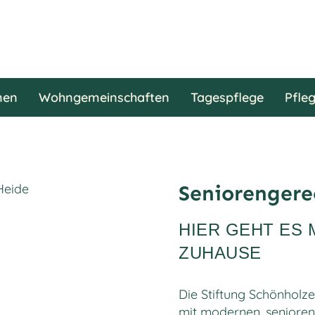
nen
Wohngemeinschaften
Tagespflege
Pfle
Seniorenger
HIER GEHT ES M
ZUHAUSE
Die Stiftung Schönholz
mit modernen, seniore