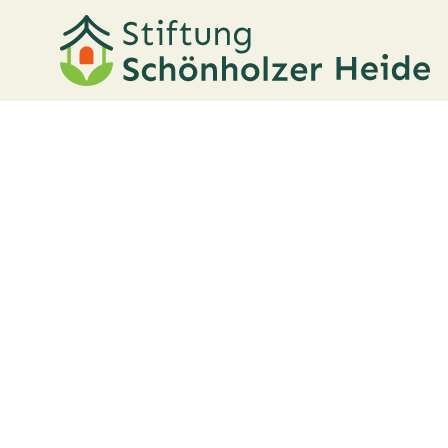
Leistungen
BEDARFSGERECHT WOHNEN, 
UND PFLEGEN
Auf unserem weitläufigen Gelände bieten wir 
Wohnkonzepte an, teils in enger Zusammenarbe
Partnern. Weiter aufgeführt finden Sie entspre