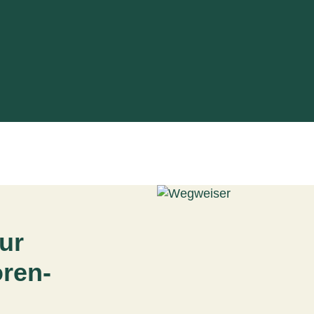
ur
oren­