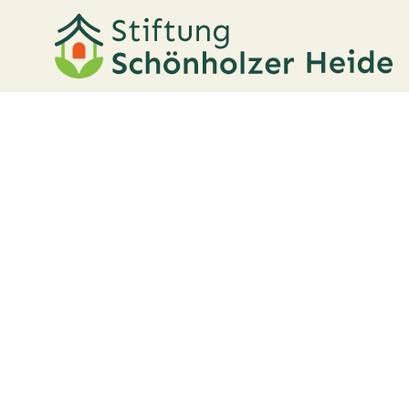
Dem Alter
ein Lächeln
schenken.
SENIORENGERECHTER WOHNP