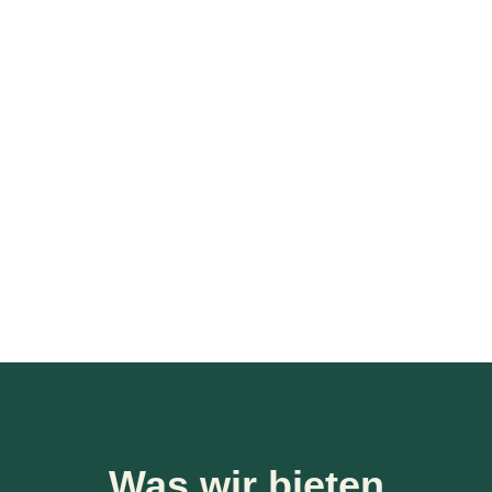
ualität der Bewohner
t auf alle Wünsche,
 Alters ein.
Was wir bieten